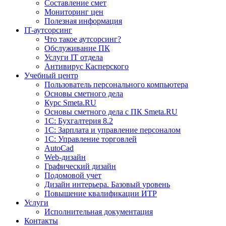
Составление смет
Мониторинг цен
Полезная информация
IT-аутсорсинг
Что такое аутсорсинг?
Обслуживание ПК
Услуги IT отдела
Антивирус Касперского
Учебный центр
Пользователь персонального компьютера
Основы сметного дела
Курс Smeta.RU
Основы сметного дела с ПК Smeta.RU
1С: Бухгалтерия 8.2
1С: Зарплата и управление персоналом
1C: Управление торговлей
AutoCad
Web-дизайн
Графический дизайн
Подомовой учет
Дизайн интерьера. Базовый уровень
Повышение квалификации ИТР
Услуги
Исполнительная документация
Контакты