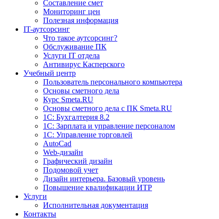
Составление смет
Мониторинг цен
Полезная информация
IT-аутсорсинг
Что такое аутсорсинг?
Обслуживание ПК
Услуги IT отдела
Антивирус Касперского
Учебный центр
Пользователь персонального компьютера
Основы сметного дела
Курс Smeta.RU
Основы сметного дела с ПК Smeta.RU
1С: Бухгалтерия 8.2
1С: Зарплата и управление персоналом
1C: Управление торговлей
AutoCad
Web-дизайн
Графический дизайн
Подомовой учет
Дизайн интерьера. Базовый уровень
Повышение квалификации ИТР
Услуги
Исполнительная документация
Контакты